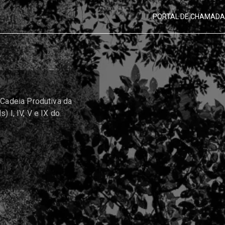
PORTAL DE CHAMAD
 Cadeia Produtiva da
 I, IV, V e IX do