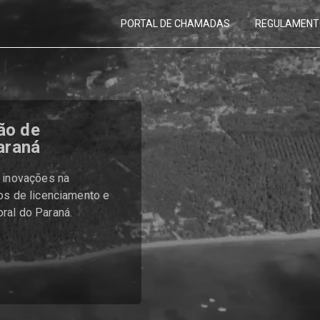
PORTAL DE CHAMADAS
REGULAMENT
ão de
araná
 inovações na
os de licenciamento e
ral do Paraná.